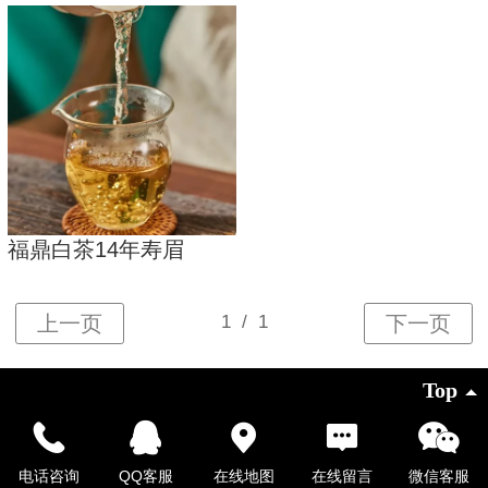
福鼎白茶14年寿眉
Top
©
2026 版权所有
电话咨询
QQ客服
在线地图
在线留言
微信客服
凡科建站提供技术支持
|
电脑版