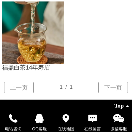
福鼎白茶14年寿眉
Top
©
2026 版权所有
电话咨询
QQ客服
在线地图
在线留言
微信客服
凡科建站提供技术支持
|
电脑版