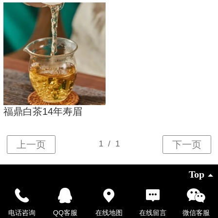
福鼎白茶14年寿眉
Top
©
2026 版权所有
电话咨询
QQ客服
在线地图
在线留言
微信客服
凡科建站提供技术支持
|
电脑版