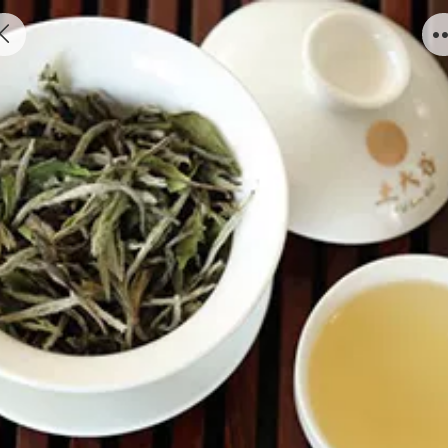
白牡丹散茶